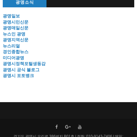
광명소식
광명일보
광명시민신문
광명매일신문
뉴스인 광명
광명지역신문
뉴스리얼
경인종합뉴스
미디어광명
광명시정책포털생동감
광명시 공식 블로그
광명시 포토뱅크
경기도 광명시 오리로 386번지 B01호 | 전화: 010-9143-7406 | 메일: