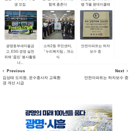
생 모집
함께 춤춘다
램 ‘5월 원데이클래
스’...
광명동부새마을금
소하2동 주민센터,
안전아파트는 하자
고, ESG 경영 실천
「누리복지팀」개소
보수 중
위해 ‘줍킹’ 봉사활동
식
나...
Previous
Next
김성태 도의원, 운수종사자 교육환
안전아파트는 하자보수 중
경 개선 시급