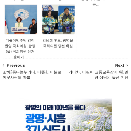
공...
더불어민주당 양이
김남희 후보, 광명을
원영 국회의원, 광명
국회의원 당선 확실
(을) 국회의원 선거
출마기...
Previous
Next
소하2동나눔누리터, 따뜻한 이불로
기아차, 어린이 교통교육장에 4천만
이웃사랑도 따블!
원 상당의 물품 지원