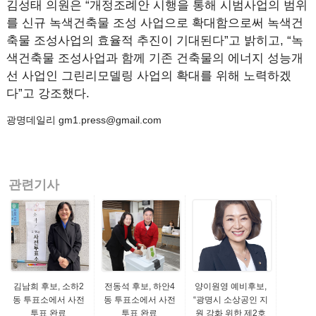
김성태 의원은 “개정조례안 시행을 통해 시범사업의 범위
를 신규 녹색건축물 조성 사업으로 확대함으로써 녹색건
축물 조성사업의 효율적 추진이 기대된다”고 밝히고, “녹
색건축물 조성사업과 함께 기존 건축물의 에너지 성능개
선 사업인 그린리모델링 사업의 확대를 위해 노력하겠
다”고 강조했다.
광명데일리 gm1.press@gmail.com
관련기사
김남희 후보, 소하2
전동석 후보, 하안4
양이원영 예비후보,
동 투표소에서 사전
동 투표소에서 사전
“광명시 소상공인 지
투표 완료
투표 완료
원 강화 위한 제2호