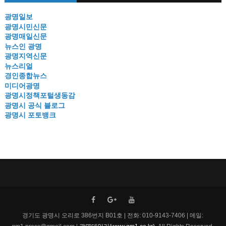
광명일보
광명시민신문
광명매일신문
뉴스인 광명
광명지역신문
뉴스리얼
경인종합뉴스
미디어광명
광명시정책포털생동감
광명시 공식 블로그
광명시 포토뱅크
경기도 광명시 오리로 386번지 B01호 | 전화: 010-9143-7406 | 메일: