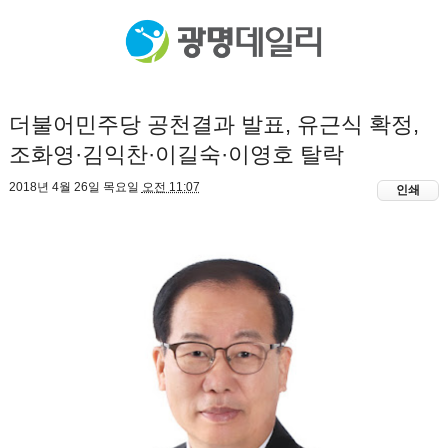
더불어민주당 공천결과 발표, 유근식 확정,
조화영·김익찬·이길숙·이영호 탈락
2018년 4월 26일 목요일
오전 11:07
인쇄