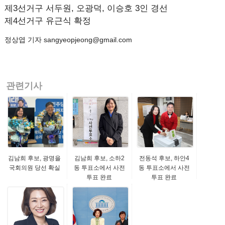
제3선거구 서두원, 오광덕, 이승호 3인 경선
제4선거구 유근식 확정
정상엽 기자 sangyeopjeong@gmail.com
관련기사
김남희 후보, 광명을
김남희 후보, 소하2
전동석 후보, 하안4
국회의원 당선 확실
동 투표소에서 사전
동 투표소에서 사전
투표 완료
투표 완료