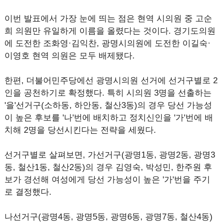
이번 발표에서 가장 눈에 띄는 점은 현역 시의원 중 고순
희 의원만 유일하게 이름을 올렸다는 것이다. 경기도의원
에 도전한 조화영·김익찬, 광명시의원에 도전한 이길숙·
이영호 현역 의원은 모두 배제됐다.
한편, 더불어민주당에선 광명시의원 선거에 선거구별로 2
인을 공천하기로 확정했다. 특히 시의원 3명을 선출하는
'을'선거구(소하동, 하안동, 철산3동)의 경우 당선 가능성
이 높은 후보를 '나'번에 배치하고 정치신인을 '가'번에 배
치해 2명을 당선시킨다는 전략을 세웠다.
선거구별로 살펴보면, 가선거구(광명1동, 광명2동, 광명3
동, 철산1동, 철산2동)의 경우 김영숙, 박성민, 한주원 후
보가 경선해 여성에게 당선 가능성이 높은 '가'번을 주기
로 결정했다.
나선거구(광명4동, 광명5동, 광명6동, 광명7동, 철산4동)