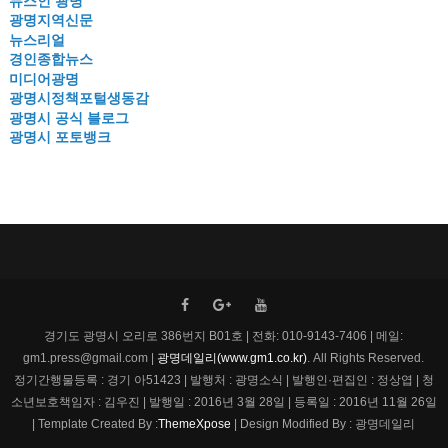
뉴스인 광명
광명지역신문
뉴스리얼
경인종합뉴스
미디어광명
광명시정책포털생동감
광명시 공식 블로그
광명시 포토뱅크
경기도 광명시 오리로 386번지 B01호 | 전화: 010-9143-7406 | 메일:
gm1.press@gmail.com |
광명데일리(www.gm1.co.kr)
. All Rights Reserved.
정기간행물등록 : 경기 아51423 | 발행처 : 광명소식 | 발행인·편집인 : 정상엽 | 청
소년보호책임자 : 김우진 | 발행일 : 2016년 3월 28일 | 등록일 : 2016년 11월 26일
| Template Created By :
ThemeXpose
| Design Modified By : 광명데일리