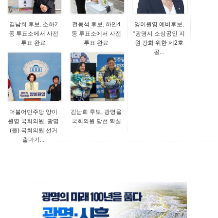
김남희 후보, 소하2
전동석 후보, 하안4
양이원영 예비후보,
동 투표소에서 사전
동 투표소에서 사전
“광명시 소상공인 지
투표 완료
투표 완료
원 강화 위한 제2호
공...
더불어민주당 양이
김남희 후보, 광명을
원영 국회의원, 광명
국회의원 당선 확실
(을) 국회의원 선거
출마기...