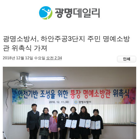
광명소방서, 하안주공3단지 주민 명예소방
관 위촉식 가져
2018년 12월 12일 수요일
오전 2:34
인쇄