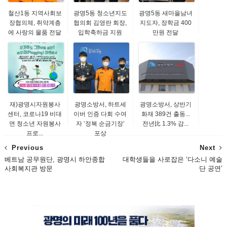
철산1동 지역사회보
광명5동 청소년지도
광명5동 새마을남녀
장협의체, 취약계층
협의회 김영란 회장,
지도자, 장학금 400
에 사랑의 물품 전달
입학축하금 지원
만원 전달
재)광명시자원봉사
광명소방서, 하트세
광명소방서, 상반기
센터, 코로나19 비대
이버 인증 다회 수여
화재 389건 출동...
면 청소년 자원봉사
자 ‘정복 순금기장’
전년比 1.3% 감...
프로...
포상
Previous
Next
베트남 공무원단, 광명시 하안종합
대학생들을 사로잡은 ‘다소니 예술
사회복지관 방문
단 공연’