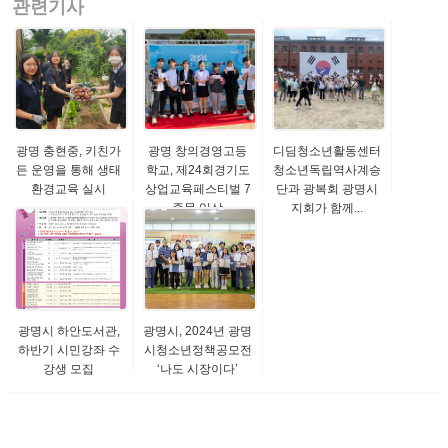
관련기사
광명 충현중, 키친가
광명 창의경영고등
디딤청소년활동센터
든 운영을 통해 생태
학교, 제24회경기도
청소년독립역사계승
환경교육 실시
상업교육페스티벌 7
단과 광복회 광명시
종목 입상
지회가 함께...
광명시 하안도서관,
광명시, 2024년 광명
하반기 시민강좌 수
시청소년정책공모전
강생 모집
‘나도 시장이다’