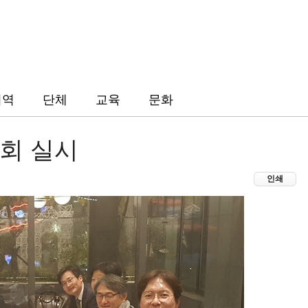
지역
단체
교육
문화
회 실시
인쇄