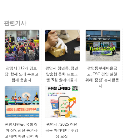
관련기사
광명시 112개 경로
광명시 청년동, 청년
광명동부새마을금
당, 함께 노래 부르고
맞춤형 문화 프로그
고, ESG 경영 실천
함께 춤춘다
램 ‘5월 원데이클래
위해 ‘줍킹’ 봉사활동
스’...
나...
광명시민들, 국회 찾
광명시, ‘2025 청년
아 신안산선 붕괴사
금융 아카데미’ 수강
고 대책 마련 강력 촉
생 모집