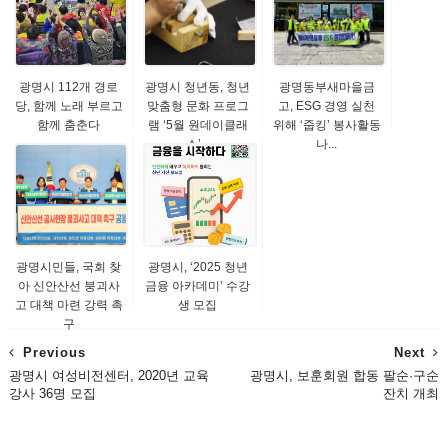
광명시 112개 경로
광명시 청년동, 청년
광명동부새마을금
당, 함께 노래 부르고
맞춤형 문화 프로그
고, ESG 경영 실천
함께 춤춘다
램 ‘5월 원데이클래
위해 ‘줍킹’ 봉사활동
스’...
나...
광명시민들, 국회 찾
광명시, ‘2025 청년
아 신안산선 붕괴사
금융 아카데미’ 수강
고 대책 마련 강력 촉
생 모집
구
Previous
Next
광명시 여성비전센터, 2020년 교육
광명시, 보훈회원 합동 팔순·구순
강사 36명 모집
잔치 개최