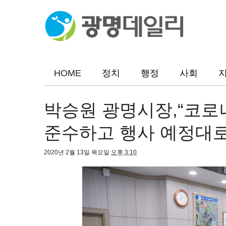
HOME
정치
행정
사회
박승원 광명시장,“코로나
준수하고 행사 예정대로
2020년 2월 13일 목요일
오후 3:10