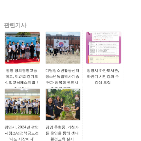
관련기사
광명 창의경영고등
디딤청소년활동센터
광명시 하안도서관,
학교, 제24회경기도
청소년독립역사계승
하반기 시민강좌 수
상업교육페스티벌 7
단과 광복회 광명시
강생 모집
종목 입상
지회가 함께...
광명시, 2024년 광명
광명 충현중, 키친가
시청소년정책공모전
든 운영을 통해 생태
‘나도 시장이다’
환경교육 실시