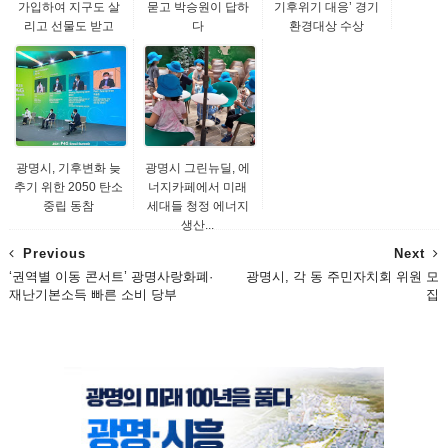
가입하여 지구도 살
묻고 박승원이 답하
기후위기 대응’ 경기
리고 선물도 받고
다
환경대상 수상
광명시, 기후변화 늦
광명시 그린뉴딜, 에
추기 위한 2050 탄소
너지카페에서 미래
중립 동참
세대들 청정 에너지
생산...
Previous
Next
‘권역별 이동 콘서트’ 광명사랑화폐·
광명시, 각 동 주민자치회 위원 모
재난기본소득 빠른 소비 당부
집