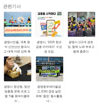
관련기사
광명시민들, 국회 찾
광명시, ‘2025 청년
광명시 112개 경로
아 신안산선 붕괴사
금융 아카데미’ 수강
당, 함께 노래 부르고
고 대책 마련 강력 촉
생 모집
함께 춤춘다
구
광명시 청년동, 청년
광명동부새마을금
맞춤형 문화 프로그
고, ESG 경영 실천
램 ‘5월 원데이클래
위해 ‘줍킹’ 봉사활동
스’...
나...