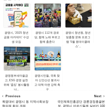
광명시, ‘2025 청년
광명시 112개 경로
광명시 청년동, 청년
금융 아카데미’ 수강
당, 함께 노래 부르고
맞춤형 문화 프로그
생 모집
함께 춤춘다
램 ‘5월 원데이클래
스’...
광명동부새마을금
광명시민들, 국회 찾
고, ESG 경영 실천
아 신안산선 붕괴사
위해 ‘줍킹’ 봉사활동
고 대책 마련 강력 촉
나...
구
Previous
Next
폭염대비 광명시 동 지역사회보장
국민체육진흥공단 경륜경정총괄본
협의체 회의 개최
부, 광명시 어르신들께 실버카 100