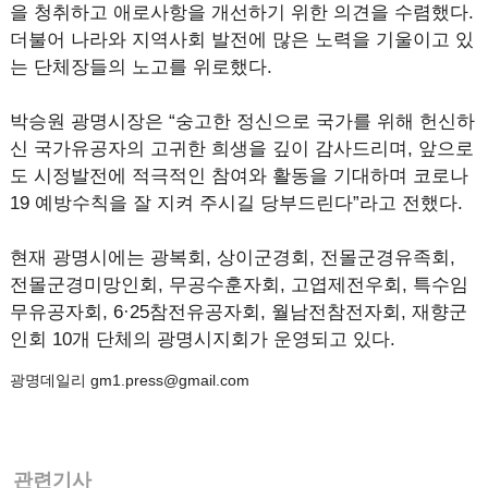
을 청취하고 애로사항을 개선하기 위한 의견을 수렴했다.
더불어 나라와 지역사회 발전에 많은 노력을 기울이고 있
는 단체장들의 노고를 위로했다.
박승원 광명시장은 “숭고한 정신으로 국가를 위해 헌신하
신 국가유공자의 고귀한 희생을 깊이 감사드리며, 앞으로
도 시정발전에 적극적인 참여와 활동을 기대하며 코로나
19 예방수칙을 잘 지켜 주시길 당부드린다”라고 전했다.
현재 광명시에는 광복회, 상이군경회, 전몰군경유족회,
전몰군경미망인회, 무공수훈자회, 고엽제전우회, 특수임
무유공자회, 6·25참전유공자회, 월남전참전자회, 재향군
인회 10개 단체의 광명시지회가 운영되고 있다.
광명데일리 gm1.press@gmail.com
관련기사