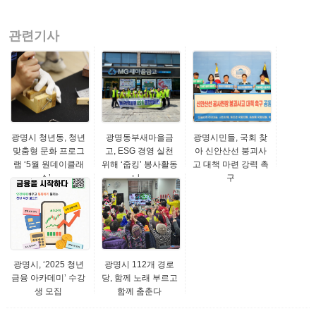
관련기사
광명시 청년동, 청년
광명동부새마을금
광명시민들, 국회 찾
맞춤형 문화 프로그
고, ESG 경영 실천
아 신안산선 붕괴사
램 ‘5월 원데이클래
위해 ‘줍킹’ 봉사활동
고 대책 마련 강력 촉
스’...
나...
구
광명시, ‘2025 청년
광명시 112개 경로
금융 아카데미’ 수강
당, 함께 노래 부르고
생 모집
함께 춤춘다