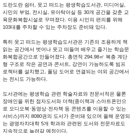
도란도란 쉼터, 웃고 떠드는 평생학습도서관, 미디어실,
시민의 부엌, 전시실, 유아탁아실 등 30개 공간을 갖춘 교
육문화복합시설로 꾸며졌다. 이용 시민의 편의를 위해
103대를 주차할 수 있는 주차장도 준비돼 있다.
특히 웃고 떠드는 평생학습도서관은 기존의 조용하게 책
읽는 공간에서 벗어나 웃고 떠들며 배우고 즐기는 학습문
화복합공간으로 만들어졌다. 총면적 294.98㎡ 복층 계단
형 구조로 작은 공연과 콘서트, 강연이 가능하도록 빔프
로젝터를 설치했고, 폴딩 도어로 연결되는 야외 공간에서
는 전시도 가능하다.
도서관에는 평생학습 관련 학술자료와 전문서적은 물론
장애인을 위한 점자도서와 더책(종이책과 스마트폰만으
로 오디오북·동영상·전자책 등 콘텐츠를 이용할 수 있는
서비스)까지 8080권의 도서가 준비돼 있으며 올해 운영되
는 광명자치대학 5개 학과와 관련된 도서와 전문자료도
지속적으로 늘려갈 예정이다.