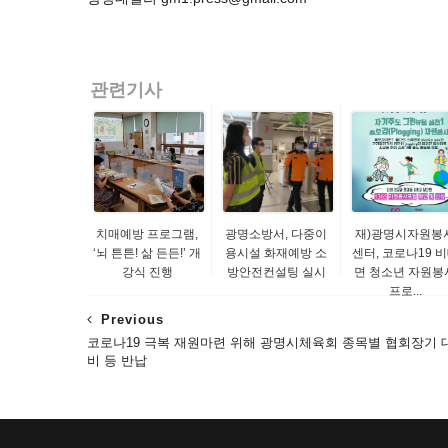
관련기사
치매예방 프로그램,
광명소방서, 다중이
재)광명시자원봉
‘뇌 튼튼! 삶 든든!’ 개
용시설 화재예방 소
센터, 코로나19 
강식 진행
방안전컨설팅 실시
면 청소년 자원봉
프로...
Previous
코로나19 극복 재원마련 위해 광명시체육회 종목별 협회장기 
비 등 반납