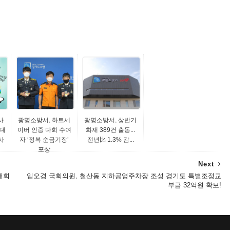
사
광명소방서, 하트세
광명소방서, 상반기
비대
이버 인증 다회 수여
화재 389건 출동...
사
자 ‘정복 순금기장’
전년比 1.3% 감...
포상
Next
대회
임오경 국회의원, 철산동 지하공영주차장 조성 경기도 특별조정교
부금 32억원 확보!