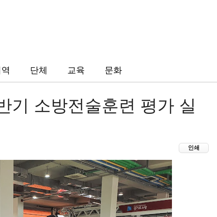
지역
단체
교육
문화
상반기 소방전술훈련 평가 실
인쇄