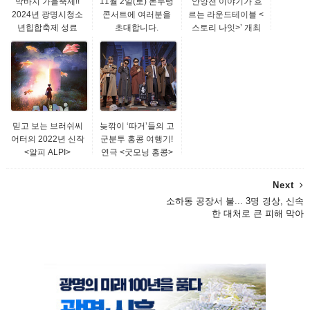
막바지 가을축제!!
11월 2일(토) 논두렁
‘안양천 이야기가 흐
2024년 광명시청소
콘서트에 여러분을
르는 라운드테이블 <
년힙합축제 성료
초대합니다.
스토리 나잇>’ 개최
믿고 보는 브러쉬씨
늦깎이 ‘따거’들의 고
어터의 2022년 신작
군분투 홍콩 여행기!
<알피 ALPI>
연극 <굿모닝 홍콩>
Next
소하동 공장서 불... 3명 경상, 신속
한 대처로 큰 피해 막아