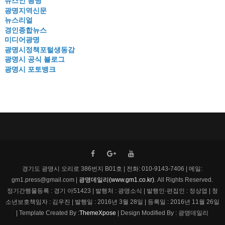
뉴스인 광명
광명지역신문
뉴스리얼
경인종합뉴스
미디어광명
광명시정책포털생동감
광명시 공식 블로그
광명시 포토뱅크
경기도 광명시 오리로 386번지 B01호 | 전화: 010-9143-7406 | 메일:
gm1.press@gmail.com |
광명데일리(www.gm1.co.kr)
. All Rights Reserved.
정기간행물등록 : 경기 아51423 | 발행처 : 광명소식 | 발행인·편집인 : 정상엽 | 청
소년보호책임자 : 김우진 | 발행일 : 2016년 3월 28일 | 등록일 : 2016년 11월 26일
| Template Created By :
ThemeXpose
| Design Modified By : 광명데일리