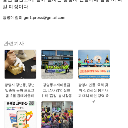
갈 예정이다.
광명데일리 gm1.press@gmail.com
관련기사
광명시 청년동, 청년
광명동부새마을금
광명시민들, 국회 찾
맞춤형 문화 프로그
고, ESG 경영 실천
아 신안산선 붕괴사
램 ‘5월 원데이클래
위해 ‘줍킹’ 봉사활동
고 대책 마련 강력 촉
스’...
나...
구