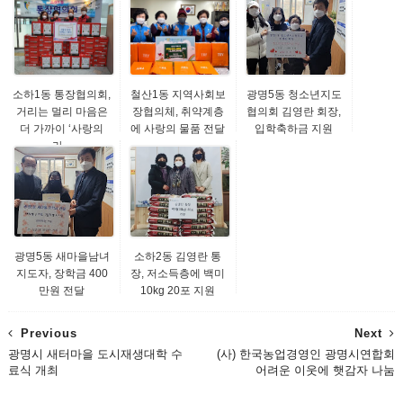
소하1동 통장협의회,
철산1동 지역사회보
광명5동 청소년지도
거리는 멀리 마음은
장협의체, 취약계층
협의회 김영란 회장,
더 가까이 ‘사랑의
에 사랑의 물품 전달
입학축하금 지원
라...
광명5동 새마을남녀
소하2동 김영란 통
지도자, 장학금 400
장, 저소득층에 백미
만원 전달
10kg 20포 지원
Previous
Next
광명시 새터마을 도시재생대학 수
(사) 한국농업경영인 광명시연합회
료식 개최
어려운 이웃에 햇감자 나눔