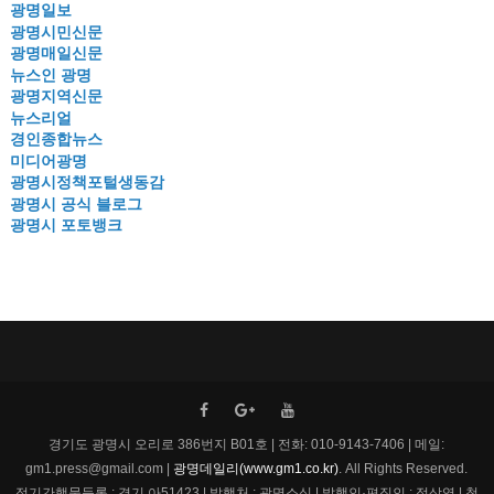
광명일보
광명시민신문
광명매일신문
뉴스인 광명
광명지역신문
뉴스리얼
경인종합뉴스
미디어광명
광명시정책포털생동감
광명시 공식 블로그
광명시 포토뱅크
경기도 광명시 오리로 386번지 B01호 | 전화: 010-9143-7406 | 메일:
gm1.press@gmail.com |
광명데일리(www.gm1.co.kr)
. All Rights Reserved.
정기간행물등록 : 경기 아51423 | 발행처 : 광명소식 | 발행인·편집인 : 정상엽 | 청