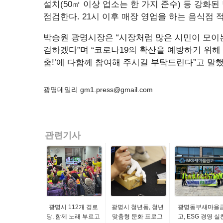
설치(50㎡ 이상 업소는 한 가지 준수) 등 강화
점검한다. 21시 이후 매장 영업을 하는 음식점 
박승원 광명시장은 “시장처럼 많은 시민이 모이
검하겠다”며 “코로나19의 확산을 예방하기 위해
춤!’에 다함께 참여해 주시길 부탁드린다”고 말했
광명데일리 gm1.press@gmail.com
관련기사
광명시 112개 경로
광명시 청년동, 청년
광명동부새마을
당, 함께 노래 부르고
맞춤형 문화 프로그
고, ESG 경영 실