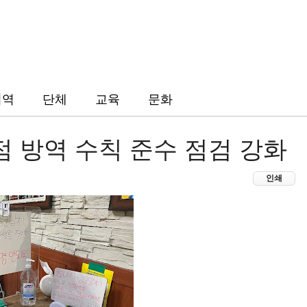
지역
단체
교육
문화
점 방역 수칙 준수 점검 강화
인쇄