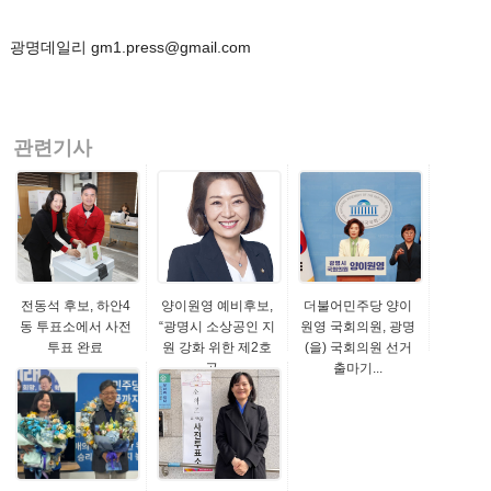
광명데일리 gm1.press@gmail.com
관련기사
전동석 후보, 하안4
양이원영 예비후보,
더불어민주당 양이
동 투표소에서 사전
“광명시 소상공인 지
원영 국회의원, 광명
투표 완료
원 강화 위한 제2호
(을) 국회의원 선거
공...
출마기...