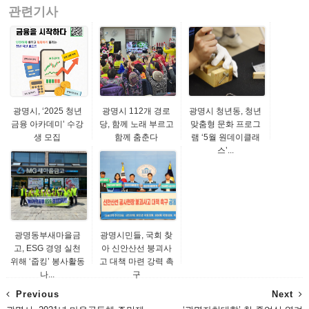
관련기사
광명시, ‘2025 청년
광명시 112개 경로
광명시 청년동, 청년
금융 아카데미’ 수강
당, 함께 노래 부르고
맞춤형 문화 프로그
생 모집
함께 춤춘다
램 ‘5월 원데이클래
스’...
광명동부새마을금
광명시민들, 국회 찾
고, ESG 경영 실천
아 신안산선 붕괴사
위해 ‘줍킹’ 봉사활동
고 대책 마련 강력 촉
나...
구
Previous
Next