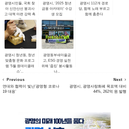
광명시민들, 국회 찾
광명시, ‘2025 청년
광명시 112개 경로
아 신안산선 붕괴사
금융 아카데미’ 수강
당, 함께 노래 부르고
고 대책 마련 강력 촉
생 모집
함께 춤춘다
구
광명시 청년동, 청년
광명동부새마을금
맞춤형 문화 프로그
고, ESG 경영 실천
램 ‘5월 원데이클래
위해 ‘줍킹’ 봉사활동
스’...
나...
Previous
Next
연대와 협력이 빛난‘광명형 코로나
광명시, 광명사랑화폐 목표액 대비
19 대응’
44%, 262억 원 발행