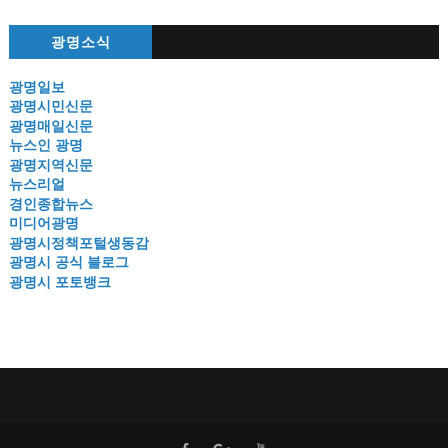
광명소식
광명일보
광명시민신문
광명매일신문
뉴스인 광명
광명지역신문
뉴스리얼
경인종합뉴스
미디어광명
광명시정책포털생동감
광명시 공식 블로그
광명시 포토뱅크