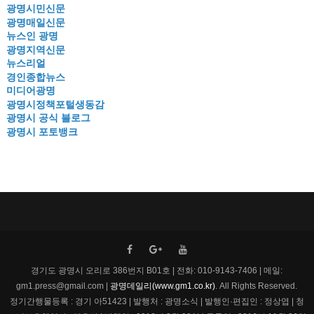
광명시민신문
광명매일신문
뉴스인 광명
광명지역신문
뉴스리얼
경인종합뉴스
미디어광명
광명시정책포털생동감
광명시 공식 블로그
광명시 포토뱅크
경기도 광명시 오리로 386번지 B01호 | 전화: 010-9143-7406 | 메일:
gm1.press@gmail.com |
광명데일리(www.gm1.co.kr)
. All Rights Reserved.
정기간행물등록 : 경기 아51423 | 발행처 : 광명소식 | 발행인·편집인 : 정상엽 | 청