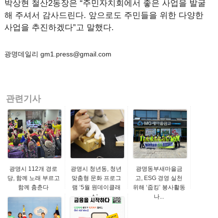
박상현 철산2동장은 “주민자치회에서 좋은 사업을 발굴
해 주셔서 감사드린다. 앞으로도 주민들을 위한 다양한
사업을 추진하겠다”고 말했다.
광명데일리 gm1.press@gmail.com
관련기사
광명시 112개 경로
광명시 청년동, 청년
광명동부새마을금
당, 함께 노래 부르고
맞춤형 문화 프로그
고, ESG 경영 실천
함께 춤춘다
램 ‘5월 원데이클래
위해 ‘줍킹’ 봉사활동
스’...
나...