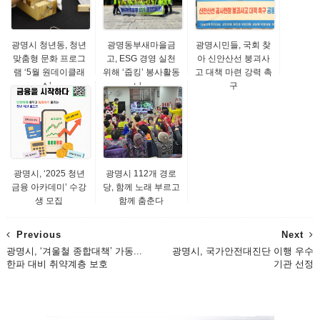
광명시 청년동, 청년
광명동부새마을금
광명시민들, 국회 찾
맞춤형 문화 프로그
고, ESG 경영 실천
아 신안산선 붕괴사
램 ‘5월 원데이클래
위해 ‘줍킹’ 봉사활동
고 대책 마련 강력 촉
스’...
나...
구
광명시, ‘2025 청년
광명시 112개 경로
금융 아카데미’ 수강
당, 함께 노래 부르고
생 모집
함께 춤춘다
Previous
Next
광명시, ‘겨울철 종합대책’ 가동...
광명시, 국가안전대진단 이행 우수
한파 대비 취약계층 보호
기관 선정