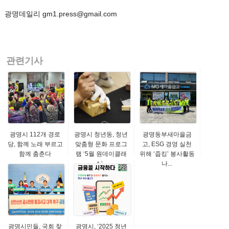
광명데일리 gm1.press@gmail.com
관련기사
광명시 112개 경로
광명시 청년동, 청년
광명동부새마을금
당, 함께 노래 부르고
맞춤형 문화 프로그
고, ESG 경영 실천
함께 춤춘다
램 ‘5월 원데이클래
위해 ‘줍킹’ 봉사활동
스’...
나...
광명시민들, 국회 찾
광명시, ‘2025 청년