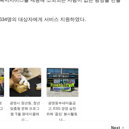
 복지서비스를 제공해 소외되는 사람이 없는 광명을 만들
634명의 대상자에게 서비스 지원하였다.
로
광명시 청년동, 청년
광명동부새마을금
르고
맞춤형 문화 프로그
고, ESG 경영 실천
램 ‘5월 원데이클래
위해 ‘줍킹’ 봉사활동
스’...
나...
Next