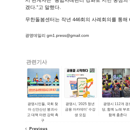
시 관계자는 “통합사례관리 강화로 시민 중심의
겠다.”고 말했다.
무한돌봄센터는 작년 446회의 사례회의를 통해 
광명데일리 gm1.press@gmail.com
관련기사
광명시민들, 국회 찾
광명시, ‘2025 청년
광명시 112개 경
아 신안산선 붕괴사
금융 아카데미’ 수강
당, 함께 노래 부
고 대책 마련 강력 촉
생 모집
함께 춤춘다
구
Previous