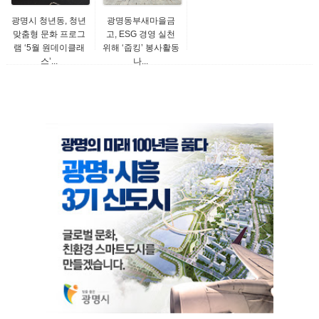
광명시 청년동, 청년
광명동부새마을금
맞춤형 문화 프로그
고, ESG 경영 실천
램 ‘5월 원데이클래
위해 ‘줍킹’ 봉사활동
스’...
나...