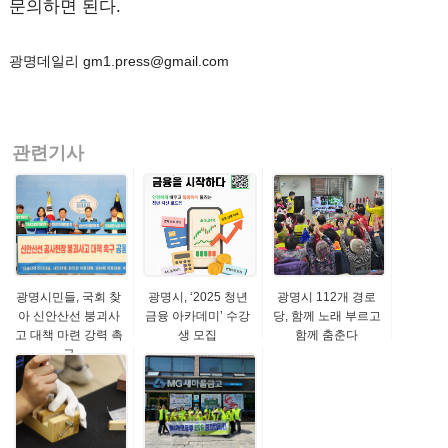
문의하면 된다.
광명데일리 gm1.press@gmail.com
관련기사
광명시민들, 국회 찾
광명시, ‘2025 청년
광명시 112개 경로
아 신안산선 붕괴사
금융 아카데미’ 수강
당, 함께 노래 부르고
고 대책 마련 강력 촉
생 모집
함께 춤춘다
구