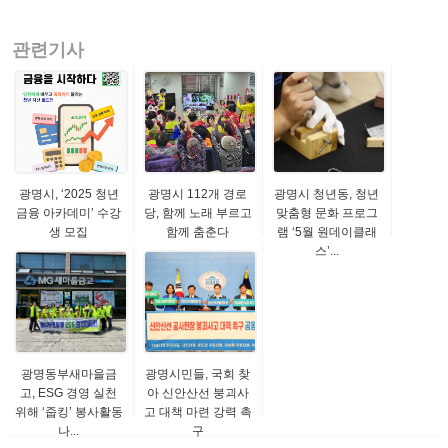
관련기사
광명시, ‘2025 청년
광명시 112개 경로
광명시 청년동, 청년
금융 아카데미’ 수강
당, 함께 노래 부르고
맞춤형 문화 프로그
생 모집
함께 춤춘다
램 ‘5월 원데이클래
스’...
광명동부새마을금
광명시민들, 국회 찾
고, ESG 경영 실천
아 신안산선 붕괴사
위해 ‘줍킹’ 봉사활동
고 대책 마련 강력 촉
나...
구