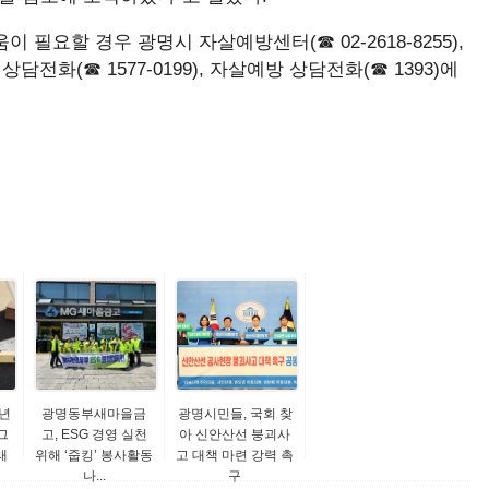
필요할 경우 광명시 자살예방센터(☎ 02-2618-8255),
담전화(☎ 1577-0199), 자살예방 상담전화(☎ 1393)에
년
광명동부새마을금
광명시민들, 국회 찾
그
고, ESG 경영 실천
아 신안산선 붕괴사
래
위해 ‘줍킹’ 봉사활동
고 대책 마련 강력 촉
나...
구