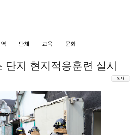
지역
단체
교육
문화
 단지 현지적응훈련 실시
인쇄