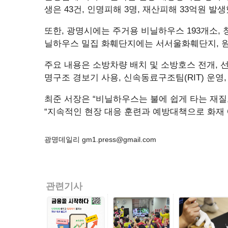
생은 43건, 인명피해 3명, 재산피해 33억원 발
또한, 광명시에는 주거용 비닐하우스 193개소, 창고
닐하우스 밀집 화훼단지에는 서서울화훼단지, 원
주요 내용은 소방차량 배치 및 소방호스 전개, 선
명구조 경보기 사용, 신속동료구조팀(RIT) 운영
최준 서장은 “비닐하우스는 불에 쉽게 타는 재
“지속적인 현장 대응 훈련과 예방대책으로 화재
광명데일리 gm1.press@gmail.com
관련기사