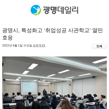
광명시, 특성화고 ‘취업성공 사관학교’ 열띤
호응
2022년 6월 1일 수요일
오전 6:21
인쇄