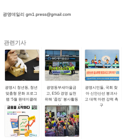
광명데일리 gm1.press@gmail.com
관련기사
광명시 청년동, 청년
광명동부새마을금
광명시민들, 국회 찾
맞춤형 문화 프로그
고, ESG 경영 실천
아 신안산선 붕괴사
램 ‘5월 원데이클래
위해 ‘줍킹’ 봉사활동
고 대책 마련 강력 촉
스’...
나...
구