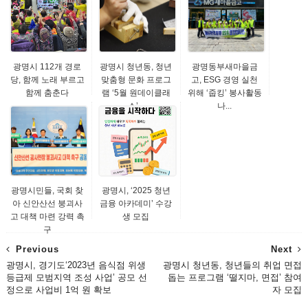
광명시 112개 경로
광명시 청년동, 청년
광명동부새마을금
당, 함께 노래 부르고
맞춤형 문화 프로그
고, ESG 경영 실천
함께 춤춘다
램 ‘5월 원데이클래
위해 ‘줍킹’ 봉사활동
스’...
나...
광명시민들, 국회 찾
광명시, ‘2025 청년
아 신안산선 붕괴사
금융 아카데미’ 수강
고 대책 마련 강력 촉
생 모집
구
Previous
Next
광명시, 경기도‘2023년 음식점 위생
광명시 청년동, 청년들의 취업 면접
등급제 모범지역 조성 사업’ 공모 선
돕는 프로그램 ‘떨지마, 면접’ 참여
정으로 사업비 1억 원 확보
자 모집