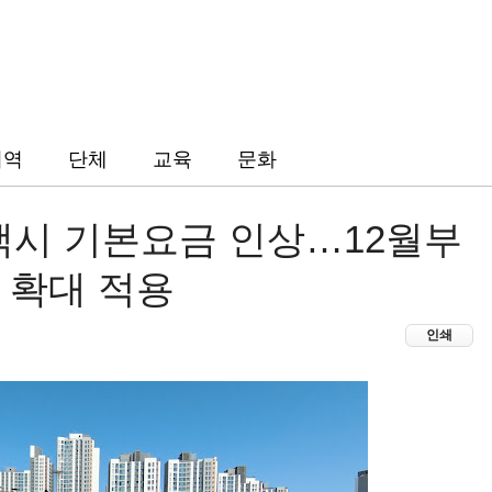
지역
단체
교육
문화
 택시 기본요금 인상…12월부
 확대 적용
인쇄