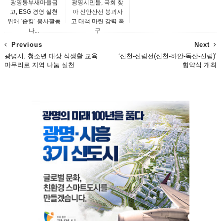
광명동부새마을금
광명시민들, 국회 찾
고, ESG 경영 실천
아 신안산선 붕괴사
위해 ‘줍킹’ 봉사활동
고 대책 마련 강력 촉
나...
구
Previous
Next
광명시, 청소년 대상 식생활 교육
‘신천-신림선(신천-하안-독산-신림)’
마무리로 지역 나눔 실천
협약식 개최