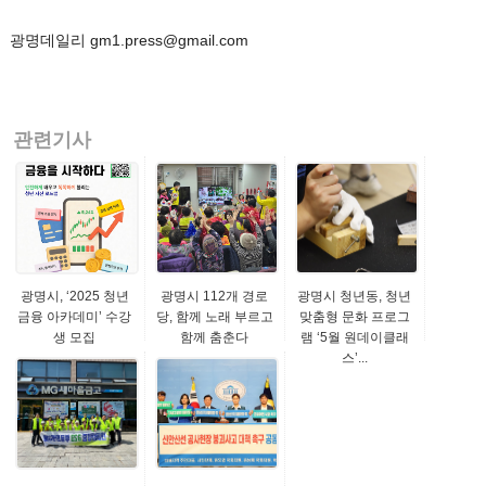
광명데일리 gm1.press@gmail.com
관련기사
광명시, ‘2025 청년
광명시 112개 경로
광명시 청년동, 청년
금융 아카데미’ 수강
당, 함께 노래 부르고
맞춤형 문화 프로그
생 모집
함께 춤춘다
램 ‘5월 원데이클래
스’...