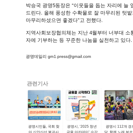
박승국 광명5동장은 “이웃들을 돕는 자리에 늘
드린다. 올해 풍성한 수확물로 잘 마무리된 텃밭
마무리하셨으면 좋겠다”고 전했다.
지역사회보장협의체는 지난 4월부터 너부대 소통
자에 기부하는 등 꾸준한 나눔을 실천하고 있다.
광명데일리 gm1.press@gmail.com
관련기사
광명시민들, 국회 찾
광명시, ‘2025 청년
광명시 112개 경
아 신안산선 붕괴사
금융 아카데미’ 수강
당, 함께 노래 부