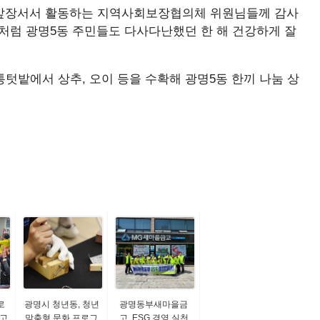
 앞장서서 활동하는 지역사회보장협의체 위원님들께 감사
처럼 광명5동 주민들도 다사다난했던 한 해 건강하게 잘
텃밭에서 상추, 오이 등을 수확해 광명5동 한끼 나눔 상
로
광명시 청년동, 청년
광명동부새마을금
르고
맞춤형 문화 프로그
고, ESG 경영 실천