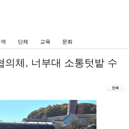
지역
단체
교육
문화
의체, 너부대 소통텃밭 수
인쇄