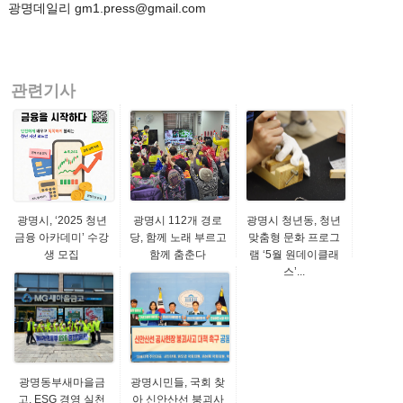
광명데일리 gm1.press@gmail.com
관련기사
광명시, ‘2025 청년
광명시 112개 경로
광명시 청년동, 청년
금융 아카데미’ 수강
당, 함께 노래 부르고
맞춤형 문화 프로그
생 모집
함께 춤춘다
램 ‘5월 원데이클래
스’...
광명동부새마을금
광명시민들, 국회 찾
고, ESG 경영 실천
아 신안산선 붕괴사