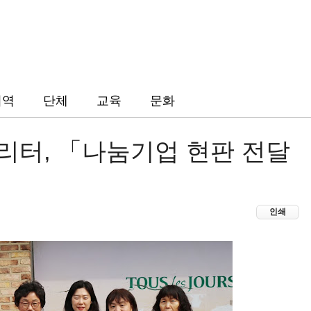
지역
단체
교육
문화
리터, 「나눔기업 현판 전달
인쇄