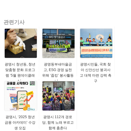
관련기사
광명시 청년동, 청년
광명동부새마을금
광명시민들, 국회 찾
맞춤형 문화 프로그
고, ESG 경영 실천
아 신안산선 붕괴사
램 ‘5월 원데이클래
위해 ‘줍킹’ 봉사활동
고 대책 마련 강력 촉
스’...
나...
구
광명시, ‘2025 청년
광명시 112개 경로
금융 아카데미’ 수강
당, 함께 노래 부르고
생 모집
함께 춤춘다