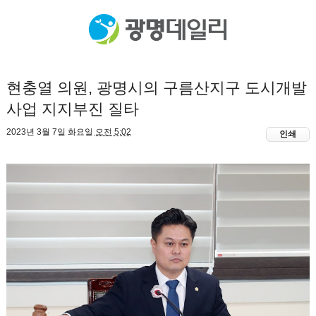
현충열 의원, 광명시의 구름산지구 도시개발
사업 지지부진 질타
2023년 3월 7일 화요일
오전 5:02
인쇄