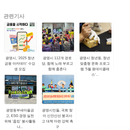
관련기사
광명시, ‘2025 청년
광명시 112개 경로
광명시 청년동, 청년
금융 아카데미’ 수강
당, 함께 노래 부르고
맞춤형 문화 프로그
생 모집
함께 춤춘다
램 ‘5월 원데이클래
스’...
광명동부새마을금
광명시민들, 국회 찾
고, ESG 경영 실천
아 신안산선 붕괴사
위해 ‘줍킹’ 봉사활동
고 대책 마련 강력 촉
나...
구