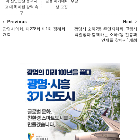
아 신안산선 붕괴사
금융 아카데미’ 수강
고 대책 마련 강력 촉
생 모집
구
Previous
Next
광명시의회, 제278회 제1차 정례회
광명시 소하2동 주민자치회, ‘3행시
개회
백일장과 함께하는 소하2동 전통과
인재를 찾아서’ 개최