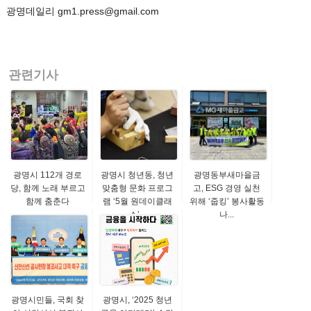
광명데일리 gm1.press@gmail.com
관련기사
광명시 112개 경로
광명시 청년동, 청년
광명동부새마을금
당, 함께 노래 부르고
맞춤형 문화 프로그
고, ESG 경영 실천
함께 춤춘다
램 ‘5월 원데이클래
위해 ‘줍킹’ 봉사활동
스’...
나...
광명시민들, 국회 찾
광명시, ‘2025 청년