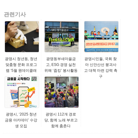
관련기사
광명시 청년동, 청년
광명동부새마을금
광명시민들, 국회 찾
맞춤형 문화 프로그
고, ESG 경영 실천
아 신안산선 붕괴사
램 ‘5월 원데이클래
위해 ‘줍킹’ 봉사활동
고 대책 마련 강력 촉
스’...
나...
구
광명시, ‘2025 청년
광명시 112개 경로
금융 아카데미’ 수강
당, 함께 노래 부르고
생 모집
함께 춤춘다