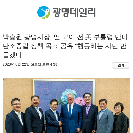
박승원 광명시장, 앨 고어 전 美 부통령 만나
탄소중립 정책 목표 공유 “행동하는 시민 만
들겠다”
2023년 8월 22일 화요일
오전 4:38
인쇄