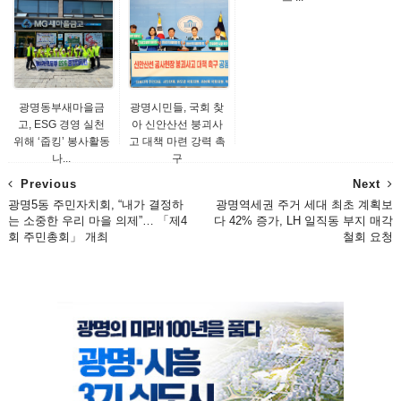
광명동부새마을금
광명시민들, 국회 찾
고, ESG 경영 실천
아 신안산선 붕괴사
위해 ‘줍킹’ 봉사활동
고 대책 마련 강력 촉
나...
구
Previous
Next
광명5동 주민자치회, “내가 결정하
광명역세권 주거 세대 최초 계획보
는 소중한 우리 마을 의제”… 「제4
다 42% 증가, LH 일직동 부지 매각
회 주민총회」 개최
철회 요청