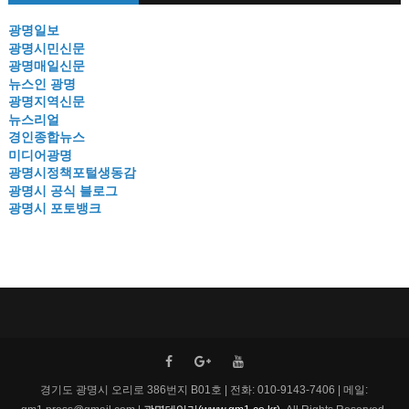
광명일보
광명시민신문
광명매일신문
뉴스인 광명
광명지역신문
뉴스리얼
경인종합뉴스
미디어광명
광명시정책포털생동감
광명시 공식 블로그
광명시 포토뱅크
경기도 광명시 오리로 386번지 B01호 | 전화: 010-9143-7406 | 메일: