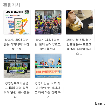
관련기사
광명시, ‘2025 청년
광명시 112개 경로
광명시 청년동, 청년
금융 아카데미’ 수강
당, 함께 노래 부르고
맞춤형 문화 프로그
생 모집
함께 춤춘다
램 ‘5월 원데이클래
스’...
광명동부새마을금
광명시민들, 국회 찾
고, ESG 경영 실천
아 신안산선 붕괴사
위해 ‘줍킹’ 봉사활동
고 대책 마련 강력 촉
나...
구
Next