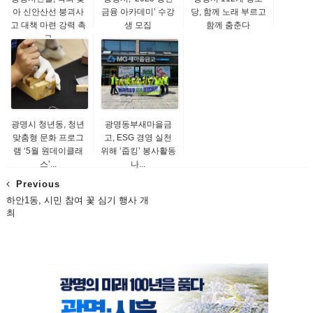
아 신안산선 붕괴사
금융 아카데미’ 수강
당, 함께 노래 부르고
고 대책 마련 강력 촉
생 모집
함께 춤춘다
구
광명시 청년동, 청년
광명동부새마을금
맞춤형 문화 프로그
고, ESG 경영 실천
램 ‘5월 원데이클래
위해 ‘줍킹’ 봉사활동
스’...
나...
Previous
하안1동, 시민 참여 꽃 심기 행사 개
최