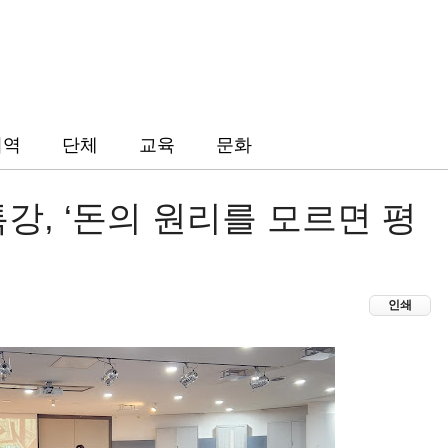
지역
단체
교육
문화
강, ‘돈의 원리를 모르면 평
’
인쇄