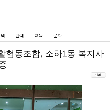
지역
단체
교육
문화
협동조합, 소하1동 복지사
기증
인쇄