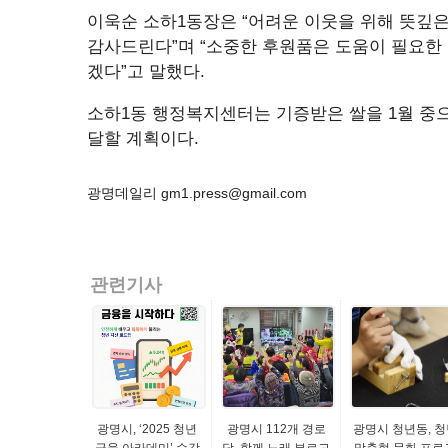
이욱순 소하1동장은 “어려운 이웃을 위해 뜻
감사드린다”며 “소중한 후원품은 도움이 필요한
겠다”고 말했다.
소하1동 행정복지센터는 기증받은 쌀을 1월 중
달할 계획이다.
광명데일리 gm1.press@gmail.com
관련기사
광명시, ‘2025 청년
광명시 112개 경로
광명시 청년동, 청