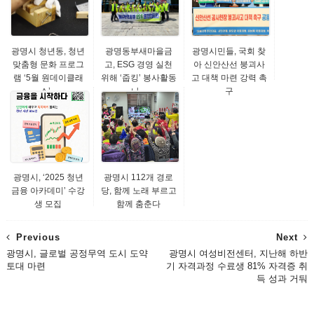
광명시 청년동, 청년
광명동부새마을금
광명시민들, 국회 찾
맞춤형 문화 프로그
고, ESG 경영 실천
아 신안산선 붕괴사
램 ‘5월 원데이클래
위해 ‘줍킹’ 봉사활동
고 대책 마련 강력 촉
스’...
나...
구
광명시, ‘2025 청년
광명시 112개 경로
금융 아카데미’ 수강
당, 함께 노래 부르고
생 모집
함께 춤춘다
Previous
Next
광명시, 글로벌 공정무역 도시 도약
광명시 여성비전센터, 지난해 하반
토대 마련
기 자격과정 수료생 81% 자격증 취
득 성과 거둬