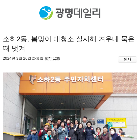
소하2동, 봄맞이 대청소 실시해 겨우내 묵은
때 벗겨
2024년 3월 26일 화요일
오전 1:39
인쇄