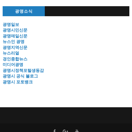
광명소식
광명일보
광명시민신문
광명매일신문
뉴스인 광명
광명지역신문
뉴스리얼
경인종합뉴스
미디어광명
광명시정책포털생동감
광명시 공식 블로그
광명시 포토뱅크