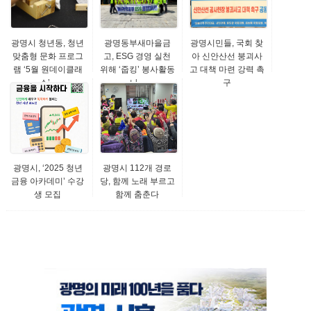
광명시 청년동, 청년
광명동부새마을금
광명시민들, 국회 찾
맞춤형 문화 프로그
고, ESG 경영 실천
아 신안산선 붕괴사
램 ‘5월 원데이클래
위해 ‘줍킹’ 봉사활동
고 대책 마련 강력 촉
스’...
나...
구
광명시, ‘2025 청년
광명시 112개 경로
금융 아카데미’ 수강
당, 함께 노래 부르고
생 모집
함께 춤춘다